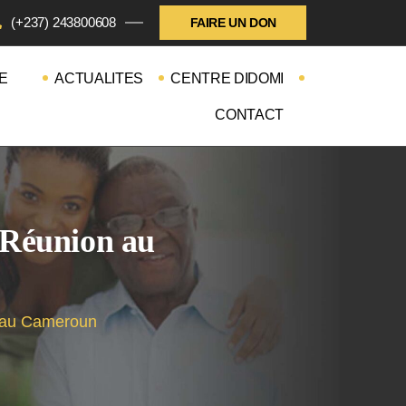
(+237) 243800608
FAIRE UN DON
E
ACTUALITES
CENTRE DIDOMI
CONTACT
e Réunion au
on au Cameroun