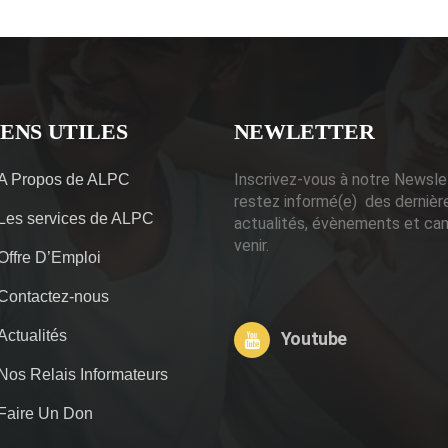
IENS UTILES
NEWLETTER
Inscrivez-vous à notre Newsle
A Propos de ALPC
restez informé(e) des dernièr
Les services de ALPC
actualités, évènements et ca
venir.
Offre D’Emploi
Contactez-nous
Actualités
Youtube
Nos Relais Informateurs
Faire Un Don