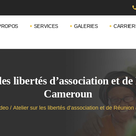
PROPOS
SERVICES
GALERIES
CARRIER
 les libertés d’association et d
Cameroun
deo
/
Atelier sur les libertés d’association et de Réuni