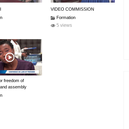
I
VIDEO COMMISSION
on
Formation
5 views
r freedom of
n and assembly
on