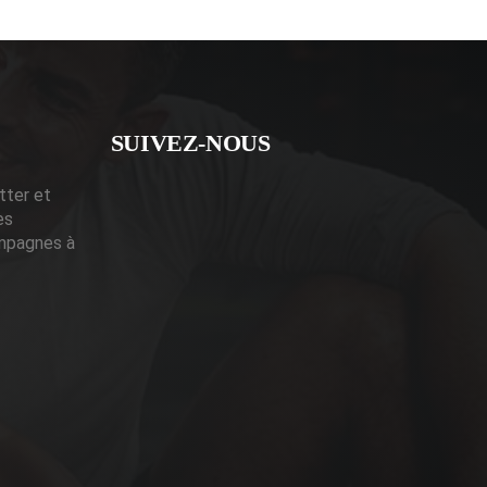
SUIVEZ-NOUS
tter et
es
mpagnes à