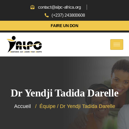
contact@alpc-africa.org
(+237) 243800608
FAIRE UN DON
Dr Yendji Tadida Darelle
Accueil
/
Équipe
/
Dr Yendji Tadida Darelle