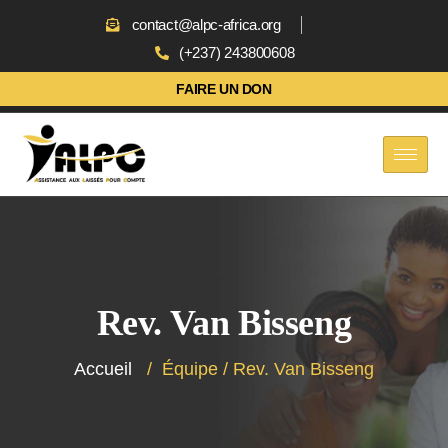
contact@alpc-africa.org
(+237) 243800608
FAIRE UN DON
Rev. Van Bisseng
Accueil
/
Équipe
/
Rev. Van Bisseng