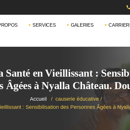
PROPOS
SERVICES
GALERIES
CARRIER
 Santé en Vieillissant : Sensib
s Âgées à Nyalla Château. Do
Accueil
/
causerie éducative
/
ieillissant : Sensibilisation des Personnes Âgées à Nya