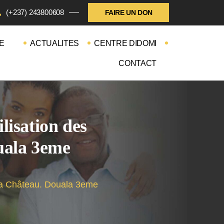
(+237) 243800608
FAIRE UN DON
E
ACTUALITES
CENTRE DIDOMI
CONTACT
ilisation des
uala 3eme
lla Château. Douala 3eme